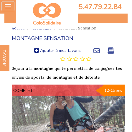
05.47.79.22.84
Toggle
navigation
Accueil
Montagne
Montagne Sensation
MONTAGNE SENSATION
Ajouter à mes favoris
|
FAVORIS
Séjour à la montagne qui te permettra de conjuguer tes
envies de sports, de montagne et de détente
COMPLET
12-15 ans