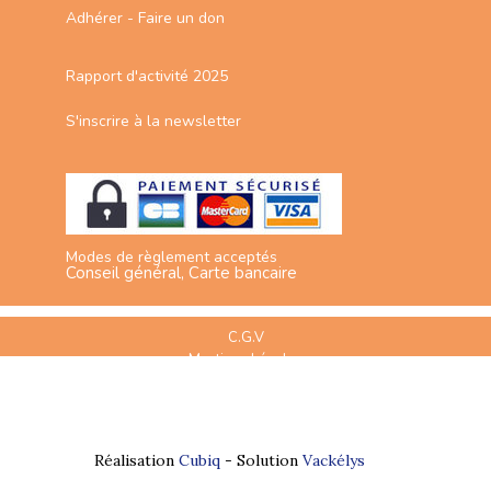
Adhérer - Faire un don
Rapport d'activité 2025
S'inscrire à la newsletter
Modes de règlement acceptés
Conseil général, Carte bancaire
C.G.V
Mentions Légales
Plan du site
Espace Professionnels
Nous contacter
Réalisation
Cubiq
- Solution
Vackélys