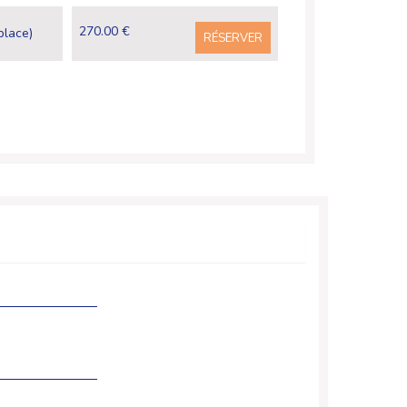
270.00 €
place)
RÉSERVER