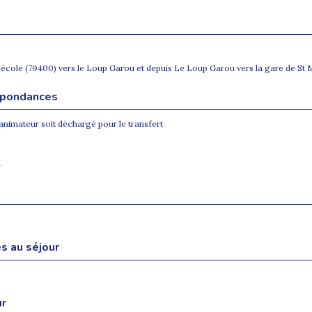
 l'école (79400) vers le Loup Garou et depuis Le Loup Garou vers la gare de St
espondances
animateur soit déchargé pour le transfert
h
s au séjour
ur