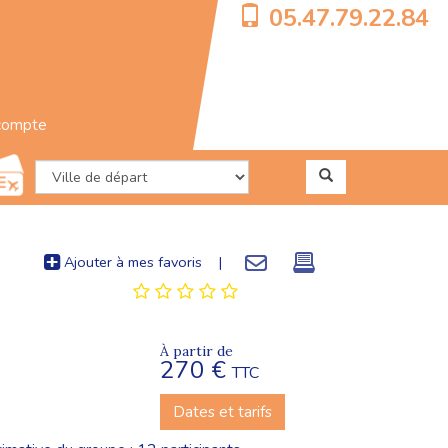
05.47.79.22.84
compte
Ajouter à mes favoris
|
À partir de
270 €
TTC
Dates et tarifs