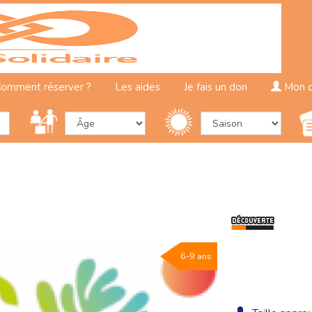
omment réserver ?
Les aides
Je fais un don
Mon 
6-9 ans