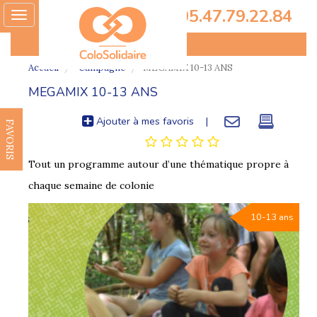
05.47.79.22.84
Toggle
navigation
Accueil
Campagne
MEGAMIX 10-13 ANS
MEGAMIX 10-13 ANS
Ajouter à mes favoris
|
FAVORIS
Tout un programme autour d’une thématique propre à
chaque semaine de colonie
10-13 ans