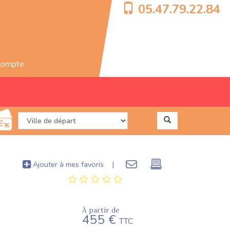
05.47.79.22.84
compte
Ajouter à mes favoris
|
À partir de
455 €
TTC