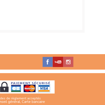
des de règlement acceptés
nseil général, Carte bancaire