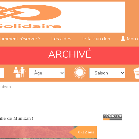
omment réserver ?
Les aides
Je fais un don
Mon 
ARCHIVÉ
imizan
ille de Mimizan !
6-12 ans