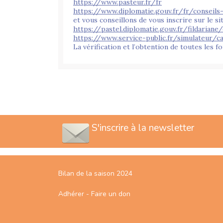
https://www.pasteur.fr/fr
https://www.diplomatie.gouv.fr/fr/conseil
et vous conseillons de vous inscrire sur le s
https://pastel.diplomatie.gouv.fr/fildariane
https://www.service-public.fr/simulateur/c
La vérification et l’obtention de toutes les f
S'inscrire à la newsletter
Bilan de la saison 2024
Adhérer - Faire un don