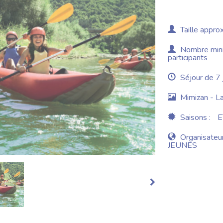
Taille approx
Nombre minim
participants
Séjour de 7 
Mimizan - L
Saisons :
E
Organisateur
JEUNES