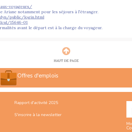
s-aux-voyageurs/
ite Ariane notamment pour les séjours à l'étranger.
/dyn/public/login.html
alcul/15646-01
ormalités avant le départ est à la charge du voyageur.
HAUT DE PAGE
Offres d'emplois
Rapport d'activité 2025
S'inscrire à la newsletter
Mo
Co