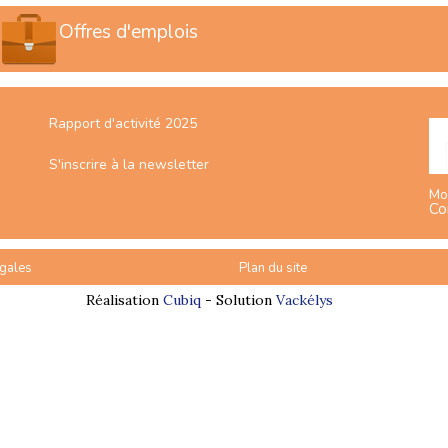
Offres d'emplois
Rapport d'activité 2025
S'inscrire à la newsletter
Mo
Co
gales
Plan du site
Réalisation
Cubiq
- Solution
Vackélys