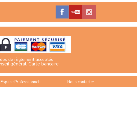
des de règlement acceptés
nseil général, Carte bancaire
Espace Professionnels
Nous contacter