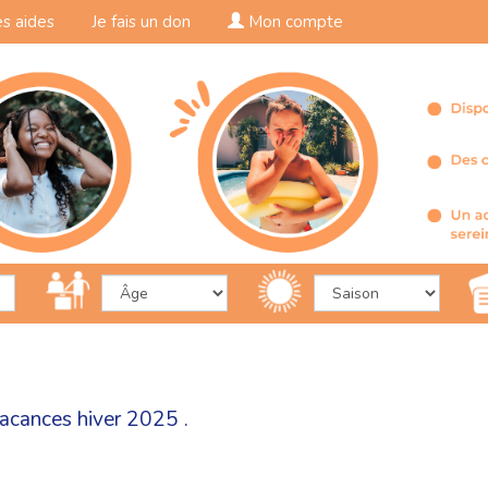
s aides
Je fais un don
Mon compte
acances hiver 2025 .