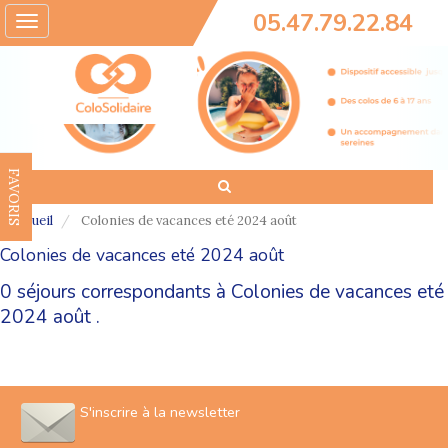
05.47.79.22.84
Toggle
navigation
FAVORIS
Accueil
Colonies de vacances eté 2024 août
Colonies de vacances eté 2024 août
0 séjours correspondants à Colonies de vacances eté
2024 août .
S'inscrire à la newsletter