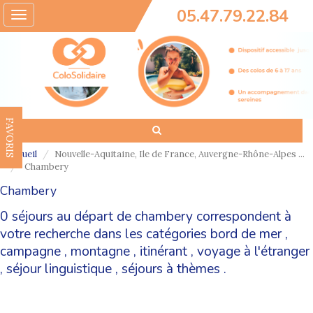
05.47.79.22.84
Toggle
navigation
FAVORIS
Accueil
Nouvelle-Aquitaine, Ile de France, Auvergne-Rhône-Alpes ...
Chambery
Chambery
0 séjours au départ de chambery correspondent à
votre recherche dans les catégories
bord de mer
,
campagne
,
montagne
,
itinérant
,
voyage à l'étranger
,
séjour linguistique
,
séjours à thèmes
.