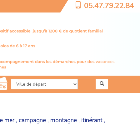
05.47.79.22.84
e mer
,
campagne
,
montagne
,
itinérant
,