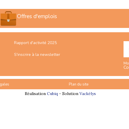
Offres d'emplois
Rapport d'activité 2025
S'inscrire à la newsletter
Mo
Co
gales
Plan du site
Réalisation
Cubiq
- Solution
Vackélys