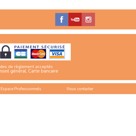
des de règlement acceptés
nseil général, Carte bancaire
Espace Professionnels
Nous contacter