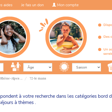
s aides
Je fais un don
Mon compte
Rhône-Alpes ...
72-le mans
spondent à votre recherche dans les catégories
bord d
séjours à thèmes
.