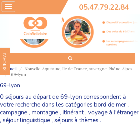
05.47.79.22.84
Toggle
navigation
FAVORIS
Accueil
Nouvelle-Aquitaine, Ile de France, Auvergne-Rhône-Alpes ...
69-lyon
69-lyon
0 séjours au départ de 69-lyon correspondent à
votre recherche dans les catégories
bord de mer
,
campagne
,
montagne
,
itinérant
,
voyage à l'étranger
,
séjour linguistique
,
séjours à thèmes
.