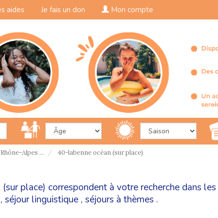
s aides
Je fais un don
Mon compte
Rhône-Alpes ...
40-labenne océan (sur place)
(sur place) correspondent à votre recherche dans les
,
séjour linguistique
,
séjours à thèmes
.