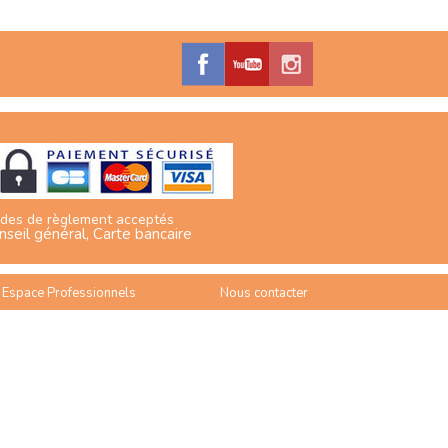
des de règlement acceptés
nseil général, Carte bancaire
Espace Professionnels
Nous contacter