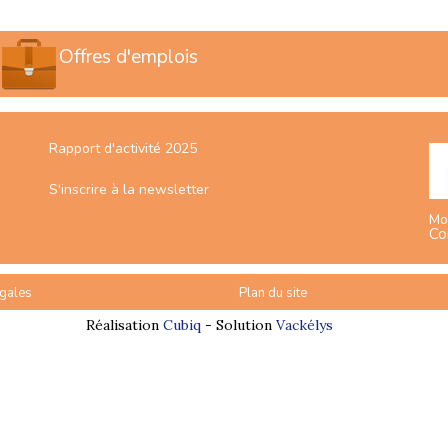
Offres d'emplois
Rapport d'activité 2025
S'inscrire à la newsletter
Mo
Co
gales
Plan du site
Réalisation
Cubiq
- Solution
Vackélys