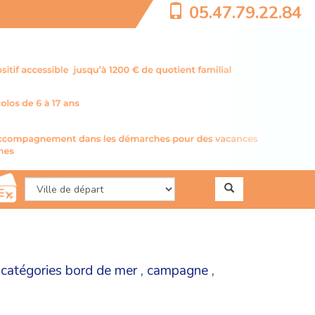
05.47.79.22.84
 catégories
bord de mer
,
campagne
,