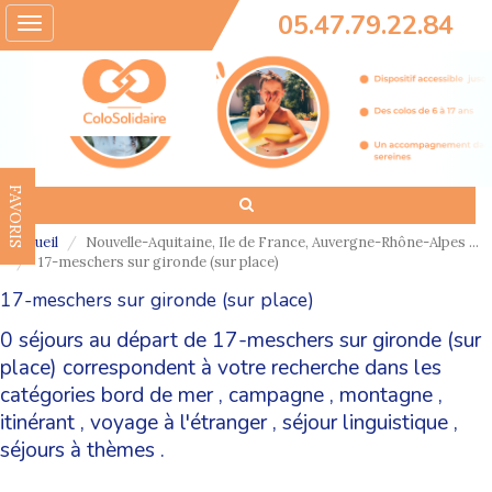
05.47.79.22.84
Toggle
navigation
FAVORIS
Accueil
Nouvelle-Aquitaine, Ile de France, Auvergne-Rhône-Alpes ...
17-meschers sur gironde (sur place)
17-meschers sur gironde (sur place)
0 séjours au départ de 17-meschers sur gironde (sur
place) correspondent à votre recherche dans les
catégories
bord de mer
,
campagne
,
montagne
,
itinérant
,
voyage à l'étranger
,
séjour linguistique
,
séjours à thèmes
.