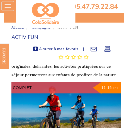
05.47.79.22.84
Toggle
navigation
Accueil
Campagne
ACTIV FUN
ACTIV FUN
Ajouter à mes favoris
|
FAVORIS
originales, délirantes, les activités pratiquées sur ce
séjour permettent aux enfants de profiter de la nature
COMPLET
11-15 ans