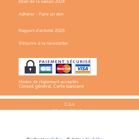
Bilan de la saison 2024
Adhérer - Faire un don
Rapport d'activité 2025
S'inscrire à la newsletter
Modes de règlement acceptés
Conseil général, Carte bancaire
C.G.V
Mentions Légales
Plan du site
Espace Professionnels
Nous contacter