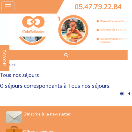
05.47.79.22.84
Toggle
navigation
FAVORIS
Accueil
Tous nos séjours
0 séjours correspondants à Tous nos séjours.
S'inscrire à la newsletter
Offres d'emplois