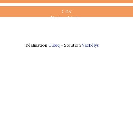
C.G.V
Mentions Légales
Plan du site
Espace Professionnels
Nous contacter
Réalisation
Cubiq
- Solution
Vackélys